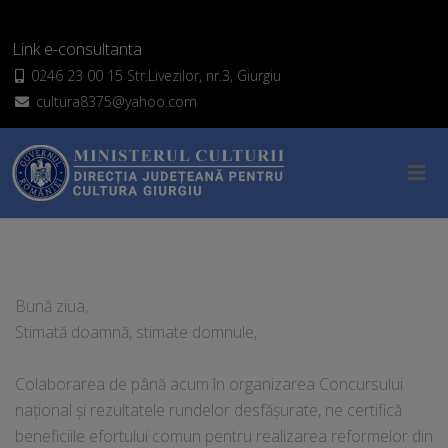
Link e-consultanta
0246 23 00 15 Str.Livezilor, nr.3, Giurgiu
cultura8375@yahoo.com
Bună ziua,
Stimată doamnă, stimate domnule,
Colaborarea de până acum în organizarea Concursului
național și rezultatele rundelor desfășurate, ne certifică
beneficiile efortului comun pentru realizarea reformelor din