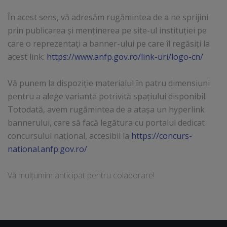
În acest sens, vă adresăm rugămintea de a ne sprijini
prin publicarea și menținerea pe site-ul instituției pe
care o reprezentați a banner-ului pe care îl regăsiți la
acest link:
https://www.anfp.gov.ro/link-uri/logo-cn/
Vă punem la dispoziție materialul în patru dimensiuni
pentru a alege varianta potrivită spațiului disponibil.
Totodată, avem rugămintea de a atașa un hyperlink
bannerului, care să facă legătura cu portalul dedicat
concursului național, accesibil la
https://concurs-
national.anfp.gov.ro/
Vă mulțumim anticipat pentru colaborare!