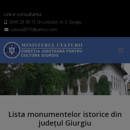
Link e-consultanta
0246 23 00 15 Str.Livezilor, nr.3, Giurgiu
cultura8375@yahoo.com
Lista monumentelor istorice din
județul Giurgiu