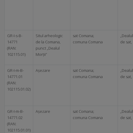
GR-I-s-B-
Situl arheologic
sat Comana;
„Dealul
14771
de la Comana,
comuna Comana
de sat,
(RAN:
punct „Dealul
102115.01)
Morții”
GR-I-m-B-
Așezare
sat Comana;
„Dealul
14771.01
comuna Comana
de sat,
(RAN:
102115.01.02)
GR-I-m-B-
Așezare
sat Comana;
„Dealul
14771.02
comuna Comana
de sat,
(RAN:
102115.01.01)