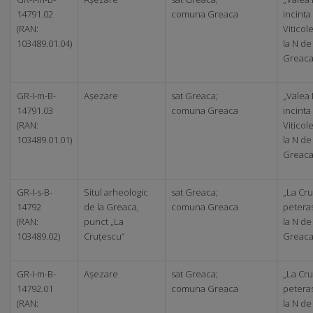
14791.02
comuna Greaca
incinta 
(RAN:
Viticol
103489.01.04)
la N de
Greac
GR-I-m-B-
Așezare
sat Greaca;
„Valea 
14791.03
comuna Greaca
incinta 
(RAN:
Viticol
103489.01.01)
la N de
Greac
GR-I-s-B-
Situl arheologic
sat Greaca;
„La Cru
14792
de la Greaca,
comuna Greaca
peteras
(RAN:
punct „La
la N de
103489.02)
Cruțescu”
Greac
GR-I-m-B-
Așezare
sat Greaca;
„La Cru
14792.01
comuna Greaca
peteras
(RAN:
la N de