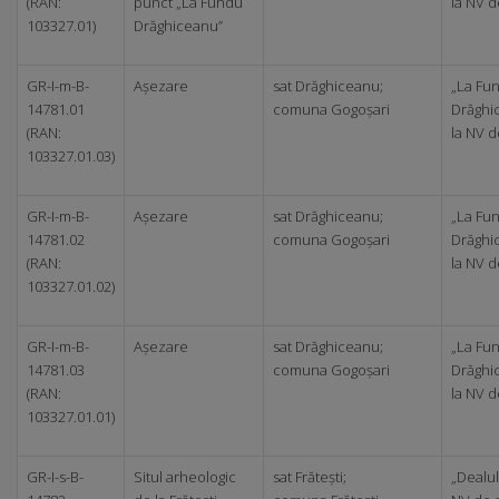
(RAN:
punct „La Fundu
la NV d
103327.01)
Drăghiceanu”
GR-I-m-B-
Așezare
sat Drăghiceanu;
„La Fu
14781.01
comuna Gogoșari
Drăghi
(RAN:
la NV d
103327.01.03)
GR-I-m-B-
Așezare
sat Drăghiceanu;
„La Fu
14781.02
comuna Gogoșari
Drăghi
(RAN:
la NV d
103327.01.02)
GR-I-m-B-
Așezare
sat Drăghiceanu;
„La Fu
14781.03
comuna Gogoșari
Drăghi
(RAN:
la NV d
103327.01.01)
GR-I-s-B-
Situl arheologic
sat Frătești;
„Dealul