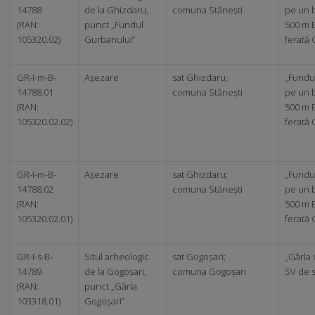
14788
de la Ghizdaru,
comuna Stănești
pe un b
(RAN:
punct „Fundul
500 m 
105320.02)
Gurbanului”
ferată 
GR-I-m-B-
Așezare
sat Ghizdaru;
„Fundu
14788.01
comuna Stănești
pe un b
(RAN:
500 m 
105320.02.02)
ferată 
GR-I-m-B-
Așezare
sat Ghizdaru;
„Fundu
14788.02
comuna Stănești
pe un b
(RAN:
500 m 
105320.02.01)
ferată 
GR-I-s-B-
Situl arheologic
sat Gogoșari;
„Gârla 
14789
de la Gogoșari,
comuna Gogoșari
SV de s
(RAN:
punct „Gârla
103318.01)
Gogoșari”