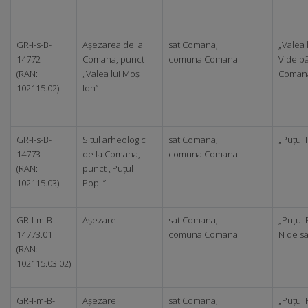
GR-I-s-B-
Așezarea de la
sat Comana;
„Valea 
14772
Comana, punct
comuna Comana
V de p
(RAN:
„Valea lui Moș
Coman
102115.02)
Ion”
GR-I-s-B-
Situl arheologic
sat Comana;
„Puțul 
14773
de la Comana,
comuna Comana
(RAN:
punct „Puțul
102115.03)
Popii”
GR-I-m-B-
Așezare
sat Comana;
„Puțul 
14773.01
comuna Comana
N de sa
(RAN:
102115.03.02)
GR-I-m-B-
Așezare
sat Comana;
„Puțul 