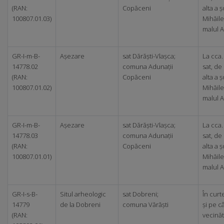
(RAN:
Copăceni
alta a 
100807.01.03)
Mihăile
malul A
GR-I-m-B-
Așezare
sat Dărăști-Vlașca;
La cca.
14778.02
comuna Adunații
sat, de
(RAN:
Copăceni
alta a 
100807.01.02)
Mihăile
malul A
GR-I-m-B-
Așezare
sat Dărăști-Vlașca;
La cca.
14778.03
comuna Adunații
sat, de
(RAN:
Copăceni
alta a 
100807.01.01)
Mihăile
malul A
GR-I-s-B-
Situl arheologic
sat Dobreni;
În curt
14779
de la Dobreni
comuna Vărăști
și pe c
(RAN:
vecină