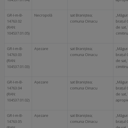
GR-I-m-B-
Necropolă
sat Braniștea;
„Măgur
14763.02
comuna Oinacu
brațul 
(RAN:
de sat,
104537.01.05)
cimitiru
GR-I-m-B-
Așezare
sat Braniștea;
„Măgur
14763.03
comuna Oinacu
brațul 
(RAN:
de sat,
104537.01.03)
cimitiru
GR-I-m-B-
Așezare
sat Braniștea;
„Măgur
14763.04
comuna Oinacu
brațul 
(RAN:
de sat, 
104537.01.02)
apropie
GR-I-m-B-
Așezare
sat Braniștea;
„Măgur
14763.05
comuna Oinacu
brațul 
(RAN:
de sat, 