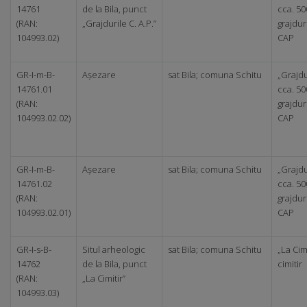
14761
de la Bila, punct
cca. 5
(RAN:
„Grajdurile C. A.P.”
grajdur
104993.02)
CAP
GR-I-m-B-
Așezare
sat Bila; comuna Schitu
„Grajdu
14761.01
cca. 5
(RAN:
grajdur
104993.02.02)
CAP
GR-I-m-B-
Așezare
sat Bila; comuna Schitu
„Grajdu
14761.02
cca. 5
(RAN:
grajdur
104993.02.01)
CAP
GR-I-s-B-
Situl arheologic
sat Bila; comuna Schitu
„La Cimi
14762
de la Bila, punct
cimitir
(RAN:
„La Cimitir”
104993.03)