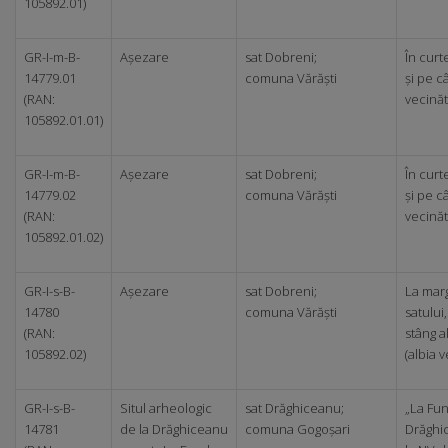
105892.01)
GR-I-m-B-
Așezare
sat Dobreni;
În curt
14779.01
comuna Vărăști
și pe c
(RAN:
vecină
105892.01.01)
GR-I-m-B-
Așezare
sat Dobreni;
În curt
14779.02
comuna Vărăști
și pe c
(RAN:
vecină
105892.01.02)
GR-I-s-B-
Așezare
sat Dobreni;
La mar
14780
comuna Vărăști
satului
(RAN:
stâng a
105892.02)
(albia 
GR-I-s-B-
Situl arheologic
sat Drăghiceanu;
„La Fu
14781
de la Drăghiceanu
comuna Gogoșari
Drăghi