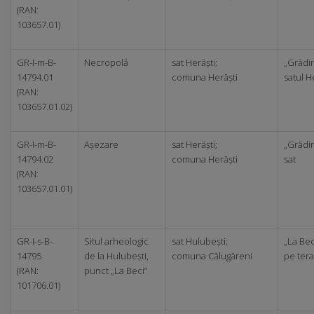
(RAN:
103657.01)
GR-I-m-B-
Necropolă
sat Herăști;
„Grădin
14794.01
comuna Herăști
satul H
(RAN:
103657.01.02)
GR-I-m-B-
Așezare
sat Herăști;
„Grădin
14794.02
comuna Herăști
sat
(RAN:
103657.01.01)
GR-I-s-B-
Situl arheologic
sat Hulubești;
„La Beci
14795
de la Hulubești,
comuna Călugăreni
pe tera
(RAN:
punct „La Beci”
101706.01)