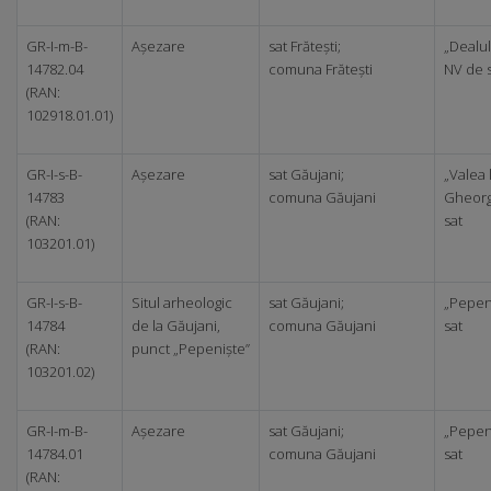
GR-I-m-B-
Așezare
sat Frătești;
„Dealul
14782.04
comuna Frătești
NV de 
(RAN:
102918.01.01)
GR-I-s-B-
Așezare
sat Găujani;
„Valea 
14783
comuna Găujani
Gheorg
(RAN:
sat
103201.01)
GR-I-s-B-
Situl arheologic
sat Găujani;
„Pepeni
14784
de la Găujani,
comuna Găujani
sat
(RAN:
punct „Pepeniște”
103201.02)
GR-I-m-B-
Așezare
sat Găujani;
„Pepeni
14784.01
comuna Găujani
sat
(RAN: