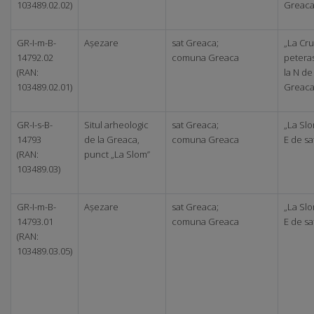
103489.02.02)
Greac
GR-I-m-B-
Așezare
sat Greaca;
„La Cru
14792.02
comuna Greaca
peteras
(RAN:
la N de
103489.02.01)
Greac
GR-I-s-B-
Situl arheologic
sat Greaca;
„La Slo
14793
de la Greaca,
comuna Greaca
E de sa
(RAN:
punct „La Slom”
103489.03)
GR-I-m-B-
Așezare
sat Greaca;
„La Slo
14793.01
comuna Greaca
E de sa
(RAN:
103489.03.05)