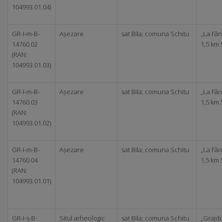
104993.01.04)
GR-I-m-B-
Așezare
sat Bila; comuna Schitu
„La Fân
14760.02
1,5 km 
(RAN:
104993.01.03)
GR-I-m-B-
Așezare
sat Bila; comuna Schitu
„La Fân
14760.03
1,5 km 
(RAN:
104993.01.02)
GR-I-m-B-
Așezare
sat Bila; comuna Schitu
„La Fân
14760.04
1,5 km 
(RAN:
104993.01.01)
GR-I-s-B-
Situl arheologic
sat Bila; comuna Schitu
„Grajdu