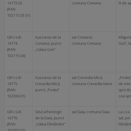
14773.02
comuna Comana
N de sa
(RAN:
102115.03.01)
GR-I-s-B-
Așezarea de la
sat Comana;
Măgura
14774
Comana, punct
comuna Comana
Goii”, l
(RAN:
„Valea Goii”
102115.04)
GR-I-s-B-
Așezarea de la
sat Crevedia Mică;
„Podeț”
14775
Crevedia Mică,
comuna Crevedia Mare
de inte
(RAN:
punct „Podeț”
spre B
102366.01)
cea sp
GR-I-s-B-
Situl arheologic
sat Daia; comuna Daia
La cca.
14776
de la Daia, punct
sat, pe
(RAN:
„Valea Fântânilor”
Fântâni
102455.01)