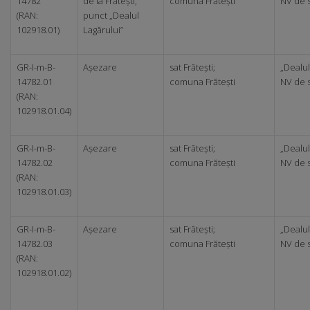
14782
de la Frătești,
comuna Frătești
NV de 
(RAN:
punct „Dealul
102918.01)
Lagărului”
GR-I-m-B-
Așezare
sat Frătești;
„Dealul
14782.01
comuna Frătești
NV de 
(RAN:
102918.01.04)
GR-I-m-B-
Așezare
sat Frătești;
„Dealul
14782.02
comuna Frătești
NV de 
(RAN:
102918.01.03)
GR-I-m-B-
Așezare
sat Frătești;
„Dealul
14782.03
comuna Frătești
NV de 
(RAN:
102918.01.02)