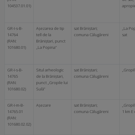
104537.01.01)
apropie
GR-I-s-B-
Așezarea de tip
sat Brăniștari;
„La Pop
14764
tell de la
comuna Călugăreni
sat
(RAN:
Brăniștari, punct
101680.01)
„La Popina”
GR-I-s-B-
Situl arheologic
sat Brăniștari;
„Gropil
14765
de la Brăniștari,
comuna Călugăreni
(RAN:
punct „Gropile lui
101680.02)
Sulă”
GR-I-m-B-
Așezare
sat Brăniștari;
„Gropile
14765.01
comuna Călugăreni
1 km E 
(RAN:
101680.02.02)