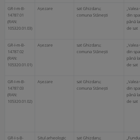
GR-I-m-B-
Așezare
sat Ghizdaru;
„Valea 
14787.01
comuna Stănești
din spa
(RAN:
până la
105320.01.03)
de sat
GR-I-m-B-
Așezare
sat Ghizdaru;
„Valea 
14787.02
comuna Stănești
din spa
(RAN:
până la
105320.01.01)
de sat
GR-I-m-B-
Așezare
sat Ghizdaru;
„Valea 
14787.03
comuna Stănești
din spa
(RAN:
până la
105320.01.02)
de sat
GR-I-s-B-
Situl arheologic
sat Ghizdaru;
„Fundu