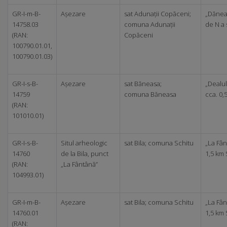
GR-I-m-B-
Așezare
sat Adunații Copăceni;
„Dăneas
14758.03
comuna Adunații
de N a 
(RAN:
Copăceni
100790.01.01,
100790.01.03)
GR-I-s-B-
Așezare
sat Băneasa;
„Dealul
14759
comuna Băneasa
cca. 0,
(RAN:
101010.01)
GR-I-s-B-
Situl arheologic
sat Bila; comuna Schitu
„La Fân
14760
de la Bila, punct
1,5 km 
(RAN:
„La Fântână”
104993.01)
GR-I-m-B-
Așezare
sat Bila; comuna Schitu
„La Fân
14760.01
1,5 km 
(RAN: