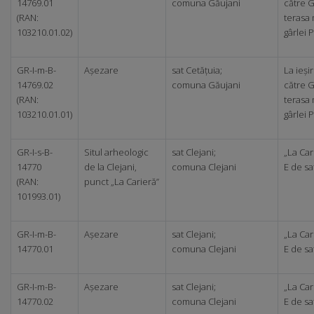
14769.01
comuna Găujani
către G
(RAN:
terasa 
103210.01.02)
gârlei 
GR-I-m-B-
Așezare
sat Cetățuia;
La ieși
14769.02
comuna Găujani
către G
(RAN:
terasa 
103210.01.01)
gârlei 
GR-I-s-B-
Situl arheologic
sat Clejani;
„La Car
14770
de la Clejani,
comuna Clejani
E de sa
(RAN:
punct „La Carieră”
101993.01)
GR-I-m-B-
Așezare
sat Clejani;
„La Car
14770.01
comuna Clejani
E de sa
GR-I-m-B-
Așezare
sat Clejani;
„La Car
14770.02
comuna Clejani
E de sa