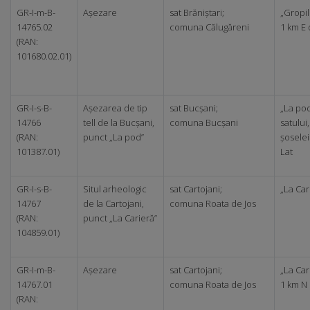
GR-I-m-B-
Așezare
sat Brăniștari;
„Gropile
14765.02
comuna Călugăreni
1 km E 
(RAN:
101680.02.01)
GR-I-s-B-
Așezarea de tip
sat Bucșani;
„La pod
14766
tell de la Bucșani,
comuna Bucșani
satului
(RAN:
punct „La pod”
șosele
101387.01)
Lat
GR-I-s-B-
Situl arheologic
sat Cartojani;
„La Car
14767
de la Cartojani,
comuna Roata de Jos
(RAN:
punct „La Carieră”
104859.01)
GR-I-m-B-
Așezare
sat Cartojani;
„La Cari
14767.01
comuna Roata de Jos
1 km N 
(RAN: