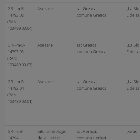
GR-I-m-B-
Așezare
sat Greaca;
„La Slo
14793.02
comuna Greaca
E de sa
(RAN:
103489.03.04)
GR-I-m-B-
Așezare
sat Greaca;
„La Slo
14793.03
comuna Greaca
E de sa
(RAN:
103489.03.03)
GR-I-m-B-
Așezare
sat Greaca;
„La Slo
14793.04
comuna Greaca
E de sa
(RAN:
103489.03.01)
GR-I-s-B-
Situl arheologic
sat Herăști;
„Grădin
14794
de la Herăști
comuna Herăști