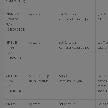
104859.01.02)
GR-I-m-B-
Așezare
sat Cartojani;
„La Cari
14767.02
comuna Roata de Jos
1 km N 
(RAN:
104859.01.01)
GR-I-s-B-
Așezare
sat Cartojani;
„La Troi
14768
comuna Roata de Jos
satului
(RAN:
104859.02)
GR-I-s-B-
Situl arheologic
sat Cetățuia;
La ieși
14769
de la Cetățuia
comuna Găujani
către G
(RAN:
terasa 
103210.01)
gârlei 
GR-I-m-B-
Așezare
sat Cetățuia;
La ieși