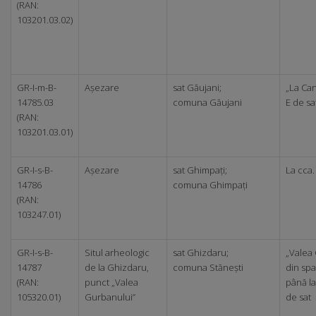
(RAN:
103201.03.02)
GR-I-m-B-
Așezare
sat Găujani;
„La Can
14785.03
comuna Găujani
E de sa
(RAN:
103201.03.01)
GR-I-s-B-
Așezare
sat Ghimpați;
La cca.
14786
comuna Ghimpați
(RAN:
103247.01)
GR-I-s-B-
Situl arheologic
sat Ghizdaru;
„Valea 
14787
de la Ghizdaru,
comuna Stănești
din spa
(RAN:
punct „Valea
până la
105320.01)
Gurbanului”
de sat