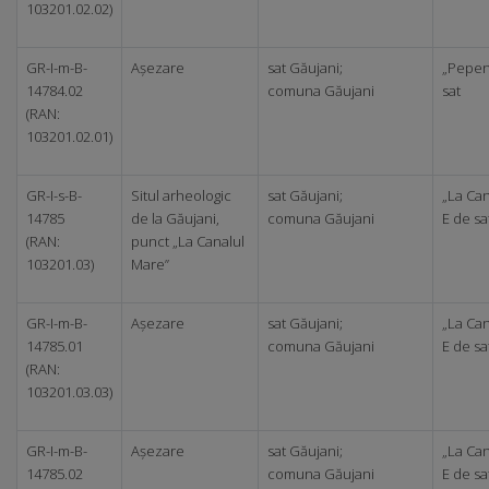
103201.02.02)
GR-I-m-B-
Așezare
sat Găujani;
„Pepeni
14784.02
comuna Găujani
sat
(RAN:
103201.02.01)
GR-I-s-B-
Situl arheologic
sat Găujani;
„La Can
14785
de la Găujani,
comuna Găujani
E de sa
(RAN:
punct „La Canalul
103201.03)
Mare”
GR-I-m-B-
Așezare
sat Găujani;
„La Can
14785.01
comuna Găujani
E de sa
(RAN:
103201.03.03)
GR-I-m-B-
Așezare
sat Găujani;
„La Can
14785.02
comuna Găujani
E de sa