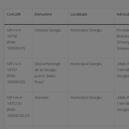
Cod LMI
Denumire
Localitate
Adresă
GR-I-s-A-
Cetatea Giurgiu
municipiul Giurgiu
Pe malu
14756
Brațului
(RAN:
Gheorg
100530.01)
Șoseau
GR-I-s-A-
Situl arheologic
municipiul Giurgiu
„Malu R
14757
de la Giurgiu,
1 km N
(RAN:
punct „Malu
Giurgiu
100530.02)
Roșu”
GR-I-m-A-
Așezare
municipiul Giurgiu
„Malu R
14757.01
1 km N
(RAN:
Giurgiu
100530.02.01)