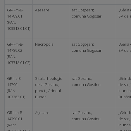
GR-I-m-B-
Așezare
sat Gogoșari;
„Gârla 
14789.01
comuna Gogoșari
SV de s
(RAN:
103318.01.01)
GR-I-m-B-
Necropolă
sat Gogoșari;
„Gârla 
14789.02
comuna Gogoșari
SV de s
(RAN:
103318.01.02)
GR-I-s-B-
Situl arheologic
sat Gostinu;
„Grindu
14790
de la Gostinu,
comuna Gostinu
de sat,
(RAN:
punct „Grindul
inundab
103363.01)
Bunei”
Dunării
GR-I-m-B-
Așezare
sat Gostinu;
„Grindu
14790.01
comuna Gostinu
de sat,
(RAN:
inundab