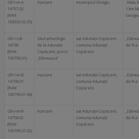
GR-I-m-A-
Așezare
municipiul Giurgiu
„Malu R
14757.02
1 km N
(RAN:
Giurgiu
100530.02.05)
GR-I-s-B-
Situl arheologic
sat Adunații Copăceni;
„Dăneas
14758
de la Adunații
comuna Adunații
de N a 
(RAN:
Copăceni, punct
Copăceni
100790.01)
„Dăneasca”
GR-I-m-B-
Așezare
sat Adunații Copăceni;
„Dăneas
14758.01
comuna Adunații
de N a 
(RAN:
Copăceni
100790.01.06)
GR-I-m-B-
Așezare
sat Adunații Copăceni;
„Dăneas
14758.02
comuna Adunații
de N a 
(RAN:
Copăceni
100790.01.02)