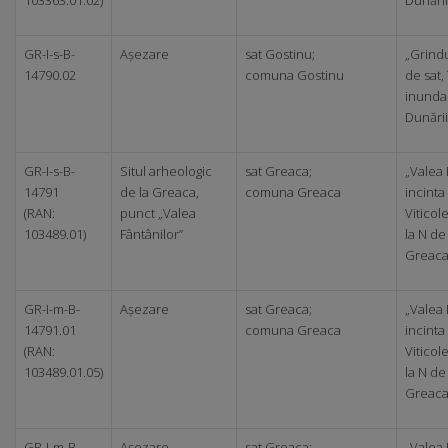
103363.01.02)
Dunării
GR-I-s-B-
Așezare
sat Gostinu;
„Grindu
14790.02
comuna Gostinu
de sat,
inundab
Dunării
GR-I-s-B-
Situl arheologic
sat Greaca;
„Valea 
14791
de la Greaca,
comuna Greaca
incinta 
(RAN:
punct „Valea
Viticol
103489.01)
Fântânilor”
la N de
Greac
GR-I-m-B-
Așezare
sat Greaca;
„Valea 
14791.01
comuna Greaca
incinta 
(RAN:
Viticol
103489.01.05)
la N de
Greac
GR-I-m-B-
Așezare
sat Greaca;
„Valea 