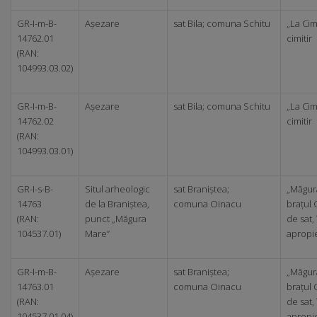
GR-I-m-B-
Așezare
sat Bila; comuna Schitu
„La Cimi
14762.01
cimitir
(RAN:
104993.03.02)
GR-I-m-B-
Așezare
sat Bila; comuna Schitu
„La Cimi
14762.02
cimitir
(RAN:
104993.03.01)
GR-I-s-B-
Situl arheologic
sat Braniștea;
„Măgur
14763
de la Braniștea,
comuna Oinacu
brațul 
(RAN:
punct „Măgura
de sat, 
104537.01)
Mare”
apropie
GR-I-m-B-
Așezare
sat Braniștea;
„Măgur
14763.01
comuna Oinacu
brațul 
(RAN:
de sat, 
104537.01.04)
apropie